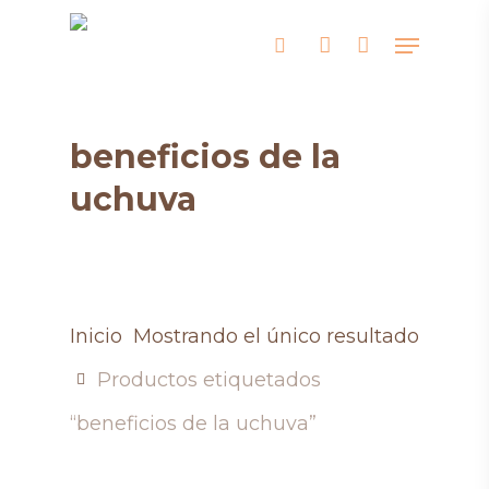
Skip
Menu
search
account
to
main
content
beneficios de la
uchuva
Inicio
Mostrando el único resultado
Productos etiquetados
“beneficios de la uchuva”