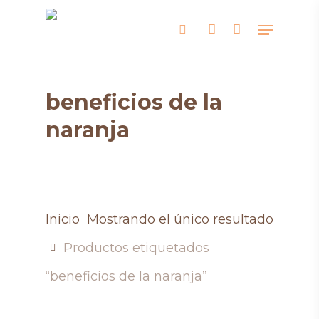
Skip
Menu
search
account
to
main
content
beneficios de la
naranja
Inicio
Mostrando el único resultado
Productos etiquetados
“beneficios de la naranja”