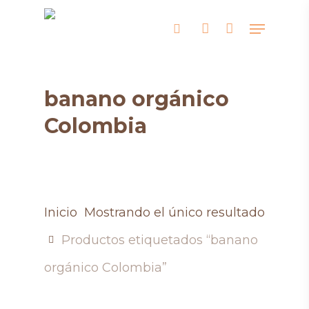
Skip
Menu
search
account
to
main
content
banano orgánico
Colombia
Inicio
Mostrando el único resultado
Productos etiquetados “banano
orgánico Colombia”