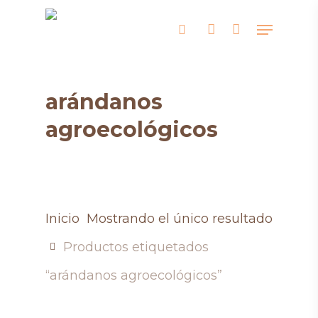
Skip
Menu
search
account
to
main
content
arándanos
agroecológicos
Inicio
Mostrando el único resultado
Productos etiquetados
“arándanos agroecológicos”