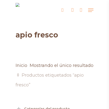
Skip
Menu
search
account
to
main
content
apio fresco
Inicio
Mostrando el único resultado
Productos etiquetados “apio
fresco”
Categorías del producto