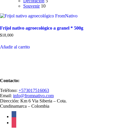
Decoración
5
Souvenir
10
Frijol nativo agroecológico a granel * 500g
$
18,000
Añadir al carrito
Contacto:
Teléfono:
+573017516063
Email:
info@fromnativo.com
Dirección: Km 6 Via Siberia – Cota.
Cundinamarca – Colombia
facebook
instagram