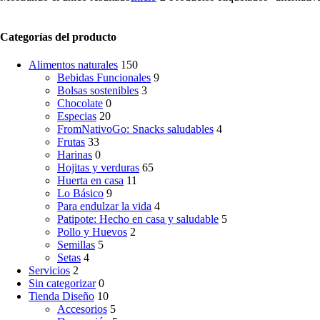
Categorías del producto
Alimentos naturales
150
Bebidas Funcionales
9
Bolsas sostenibles
3
Chocolate
0
Especias
20
FromNativoGo: Snacks saludables
4
Frutas
33
Harinas
0
Hojitas y verduras
65
Huerta en casa
11
Lo Básico
9
Para endulzar la vida
4
Patipote: Hecho en casa y saludable
5
Pollo y Huevos
2
Semillas
5
Setas
4
Servicios
2
Sin categorizar
0
Tienda Diseño
10
Accesorios
5