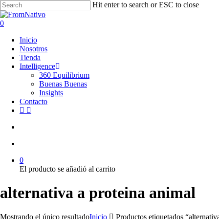
Skip
Hit enter to search or ESC to close
to
Close
main
Search
search
account
0
content
Menu
Inicio
Nosotros
Tienda
Intelligence
360 Equilibrium
Buenas Buenas
Insights
Contacto
facebook
instagram
search
account
0
El producto se añadió al carrito
alternativa a proteina animal
Mostrando el único resultado
Inicio
Productos etiquetados “alternativ