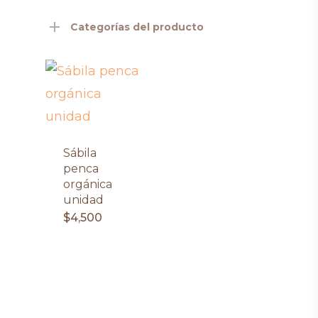
Categorías del producto
Sábila
penca
orgánica
unidad
$
4,500