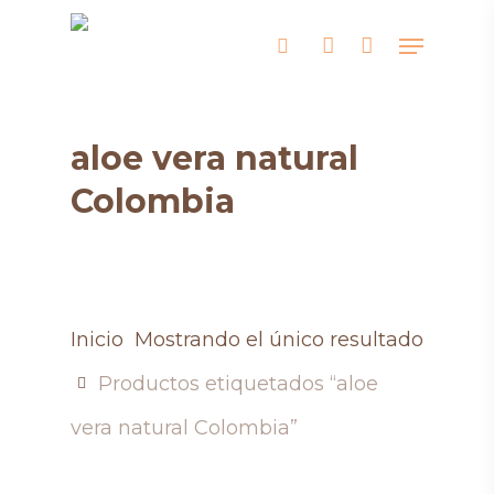
Skip
Menu
search
account
to
main
content
aloe vera natural
Colombia
Inicio
Mostrando el único resultado
Productos etiquetados “aloe
vera natural Colombia”