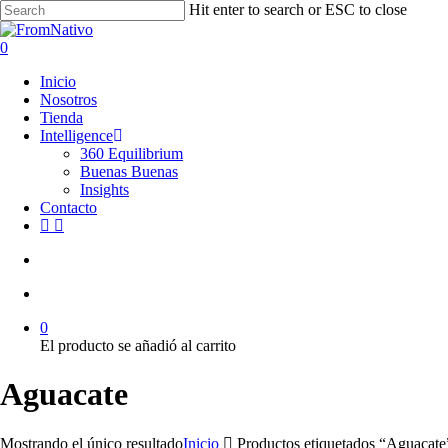
Skip
Hit enter to search or ESC to close
to
Close
main
Search
search
account
0
content
Menu
Inicio
Nosotros
Tienda
Intelligence
360 Equilibrium
Buenas Buenas
Insights
Contacto
facebook
instagram
search
account
0
El producto se añadió al carrito
Aguacate
Mostrando el único resultado
Inicio
Productos etiquetados “Aguacate