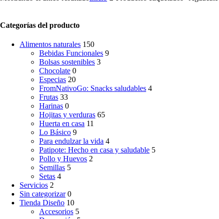
Categorías del producto
Alimentos naturales
150
Bebidas Funcionales
9
Bolsas sostenibles
3
Chocolate
0
Especias
20
FromNativoGo: Snacks saludables
4
Frutas
33
Harinas
0
Hojitas y verduras
65
Huerta en casa
11
Lo Básico
9
Para endulzar la vida
4
Patipote: Hecho en casa y saludable
5
Pollo y Huevos
2
Semillas
5
Setas
4
Servicios
2
Sin categorizar
0
Tienda Diseño
10
Accesorios
5