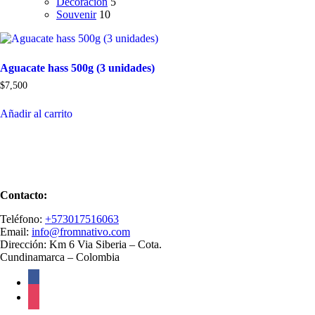
Decoración
5
Souvenir
10
Aguacate hass 500g (3 unidades)
$
7,500
Añadir al carrito
Contacto:
Teléfono:
+573017516063
Email:
info@fromnativo.com
Dirección: Km 6 Via Siberia – Cota.
Cundinamarca – Colombia
facebook
instagram