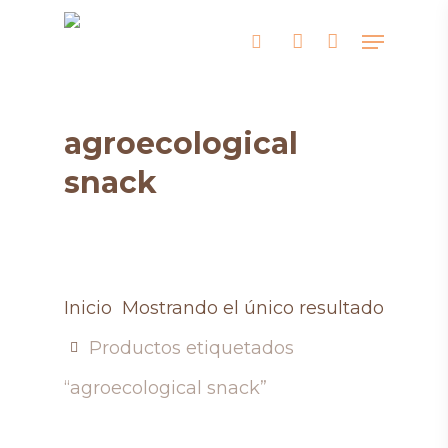
Skip
Menu
search
account
to
main
content
agroecological
snack
Inicio
Mostrando el único resultado
Productos etiquetados
“agroecological snack”