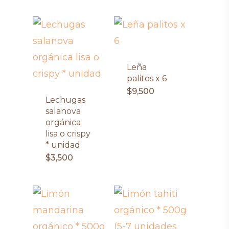
Leña
palitos x 6
$
9,500
Lechugas
salanova
orgánica
lisa o crispy
* unidad
$
3,500