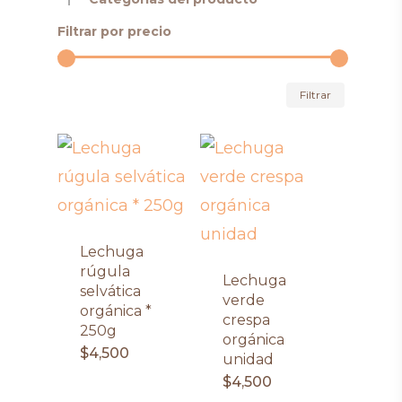
Filtrar por precio
Precio
Precio
Filtrar
mínimo
máximo
Lechuga
rúgula
Lechuga
selvática
verde
orgánica *
crespa
250g
orgánica
$
4,500
unidad
$
4,500