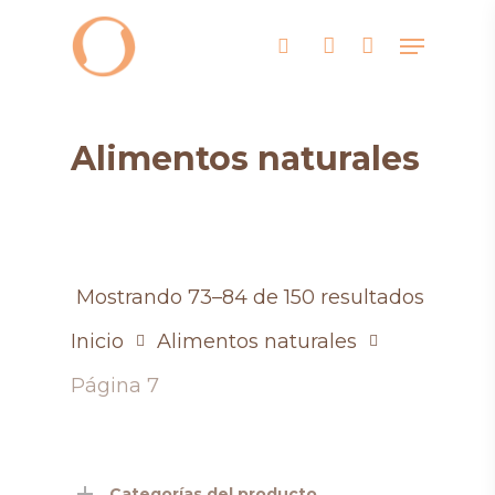
Skip
Menu
search
account
to
main
content
Alimentos naturales
Mostrando 73–84 de 150 resultados
Inicio
Alimentos naturales
Página 7
Categorías del producto