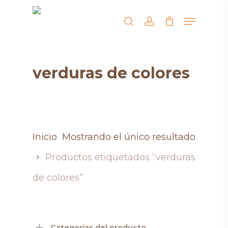
Skip
Menu
search
account
to
main
content
verduras de colores
Inicio
Mostrando el único resultado
Productos etiquetados “verduras
de colores”
Categorías del producto